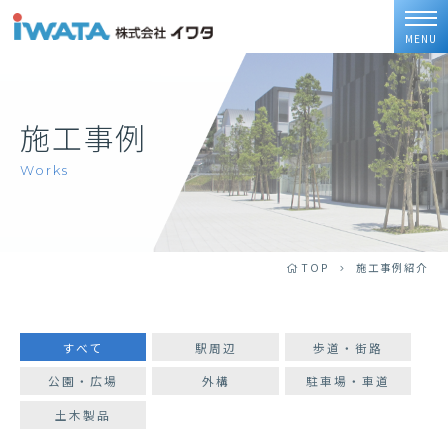
MENU
施工事例
Works
TOP
施工事例紹介
すべて
駅周辺
歩道・街路
公園・広場
外構
駐車場・車道
土木製品