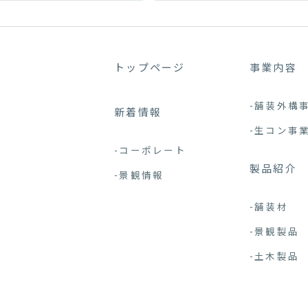
トップページ
事業内容
-舗装外構
新着情報
-生コン事
-コーポレート
製品紹介
-景観情報
-舗装材
-景観製品
-土木製品